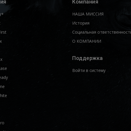
ия
Компания
y+
НАША МИССИЯ
t
История
First
Социальная ответственност
x
О КОМПАНИИ
Поддержка
ix
Ease
Войти в систему
eady
me
hite
Pro