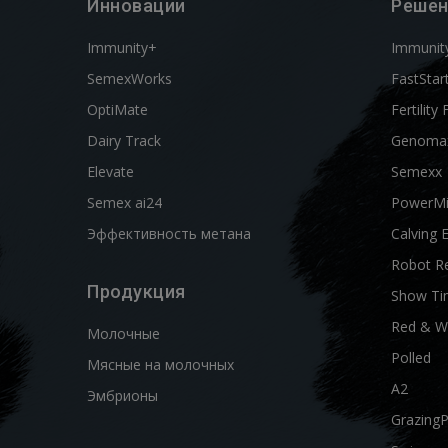
Инновации
Решен
Immunity+
Immunit
SemexWorks
FastStar
OptiMate
Fertility 
Dairy Track
Genoma
Elevate
Semexx
Semex ai24
PowerM
Эффективность метана
Calving 
Robot R
Продукция
Show Ti
Red & W
Молочные
Polled
Мясные на молочных
A2
Эмбрионы
Grazing