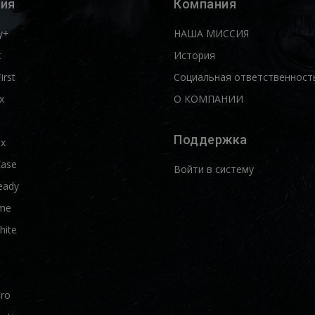
ия
Компания
y+
НАША МИССИЯ
t
История
First
Социальная ответственност
x
О КОМПАНИИ
Поддержка
ix
Ease
Войти в систему
eady
me
hite
Pro