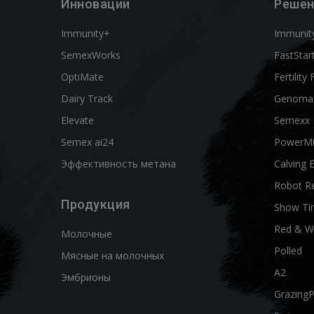
Инновации
Решен
Immunity+
Immunit
SemexWorks
FastStar
OptiMate
Fertility 
Dairy Track
Genoma
Elevate
Semexx
Semex ai24
PowerM
Эффективность метана
Calving 
Robot R
Продукция
Show Ti
Red & W
Молочные
Polled
Мясные на молочных
A2
Эмбрионы
Grazing