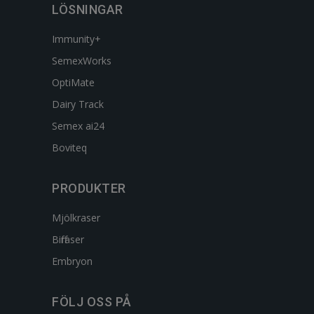
LÖSNINGAR
Immunity+
SemexWorks
OptiMate
Dairy Track
Semex ai24
Boviteq
PRODUKTER
Mjölkraser
Biffraser
Embryon
FÖLJ OSS PÅ