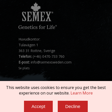
Huvudkontor:
Tulavägen 1
363 31 Rottne, Sverige
Telefon:
(+46) 0470-733 760
E-post:
info@semexsweden.com
Se plats
This website uses cookies to ensure you get the best
experience on our website.
Learn More
Copyright © 2026 SEMEX. All rights reserved.
Accept
Decline
Terms of Service
|
Privacy Policy