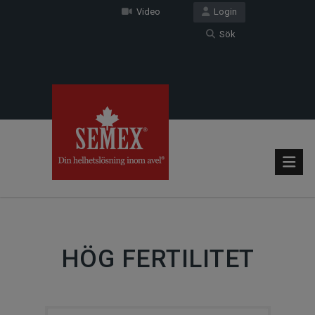
Video
Login
Sök
HÖG FERTILITET