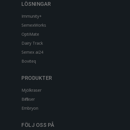
LÖSNINGAR
Immunity+
SemexWorks
OptiMate
Dairy Track
Semex ai24
Boviteq
PRODUKTER
Mjölkraser
Biffraser
Embryon
FÖLJ OSS PÅ