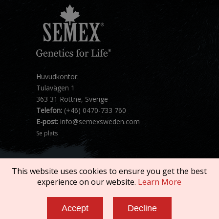
Huvudkontor:
Tulavägen 1
363 31 Rottne, Sverige
Telefon:
(+46) 0470-733 760
E-post:
info@semexsweden.com
Se plats
This website uses cookies to ensure you get the best
experience on our website.
Learn More
Copyright © 2026 SEMEX. All rights reserved.
Accept
Decline
Terms of Service
|
Privacy Policy