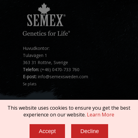
Huvudkontor:
Tulavägen 1
363 31 Rottne, Sverige
Telefon:
(+46) 0470-733 760
E-post:
info@semexsweden.com
Se plats
This website uses cookies to ensure you get the best
experience on our website.
Learn More
Copyright © 2026 SEMEX. All rights reserved.
Accept
Decline
Terms of Service
|
Privacy Policy