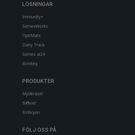
LÖSNINGAR
Immunity+
SemexWorks
OptiMate
Dairy Track
Semex ai24
Boviteq
PRODUKTER
Mjölkraser
Biffraser
Embryon
FÖLJ OSS PÅ