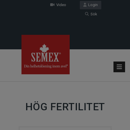
Video
Login
Sök
HÖG FERTILITET