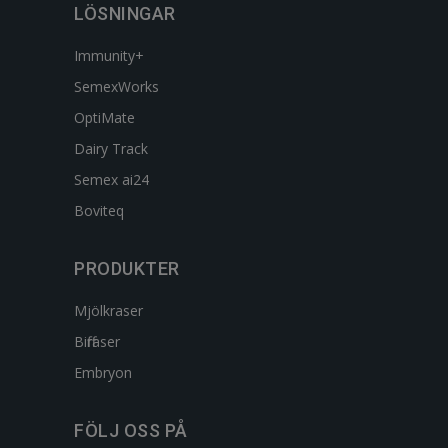
LÖSNINGAR
Immunity+
SemexWorks
OptiMate
Dairy Track
Semex ai24
Boviteq
PRODUKTER
Mjölkraser
Biffraser
Embryon
FÖLJ OSS PÅ