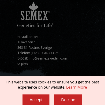
Huvudkontor:
Tulavägen 1
363 31 Rottne, Sverige
Telefon:
(+46) 0470-733 760
E-post:
info@semexsweden.com
Se plats
This website uses cookies to ensure you get the best
experience on our website.
Learn More
Copyright © 2026 SEMEX. All rights reserved.
Accept
Decline
Terms of Service
|
Privacy Policy