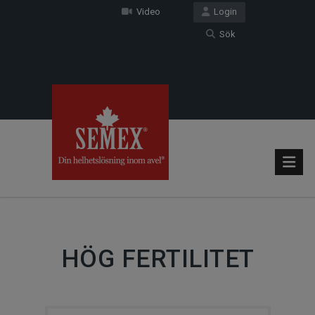
Video
Login
Sök
HÖG FERTILITET