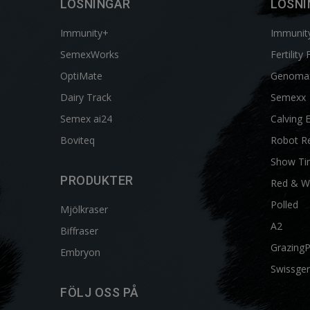
LÖSNINGAR
LÖSNI
Immunity+
Immunit
SemexWorks
Fertility 
OptiMate
Genoma
Dairy Track
Semexx
Semex ai24
Calving 
Boviteq
Robot R
Show Ti
PRODUKTER
Red & W
Polled
Mjölkraser
A2
Biffraser
Grazing
Embryon
Swissgen
FÖLJ OSS PÅ