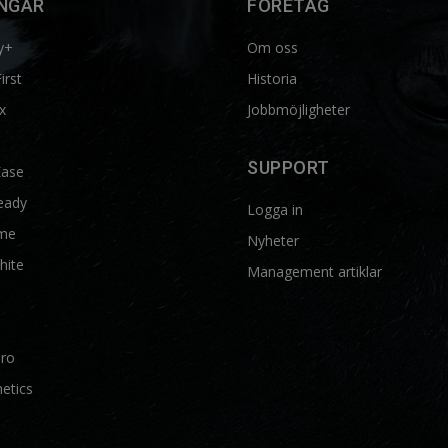
NGAR
FÖRETAG
y+
Om oss
First
Historia
x
Jobbmöjligheter
SUPPORT
Ease
eady
Logga in
me
Nyheter
hite
Management artiklar
Pro
etics