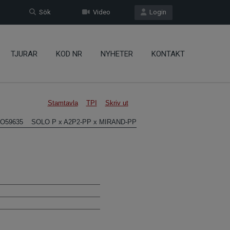
Sök
Video
Login
TJURAR
KOD NR
NYHETER
KONTAKT