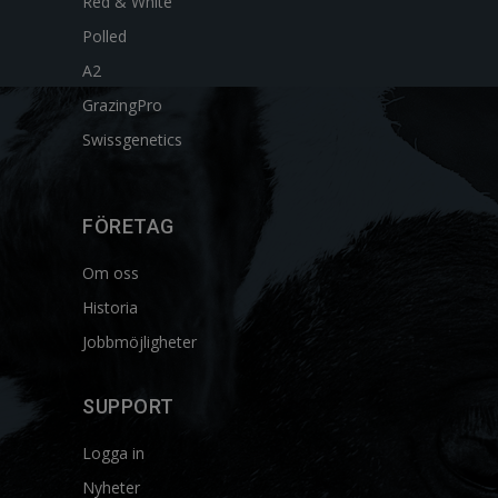
Red & White
Polled
A2
GrazingPro
Swissgenetics
FÖRETAG
Om oss
Historia
Jobbmöjligheter
SUPPORT
Logga in
Nyheter