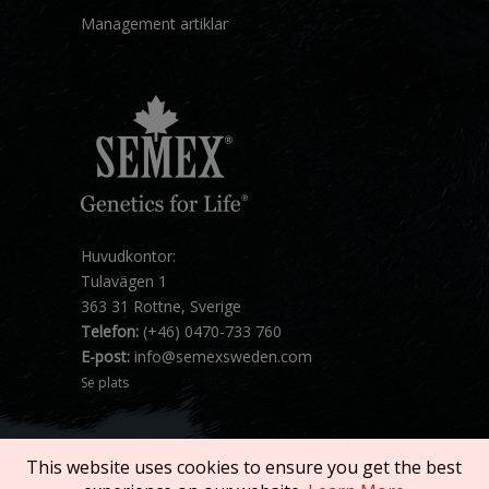
Management artiklar
Huvudkontor:
Tulavägen 1
363 31 Rottne, Sverige
Telefon:
(+46) 0470-733 760
E-post:
info@semexsweden.com
Se plats
This website uses cookies to ensure you get the best