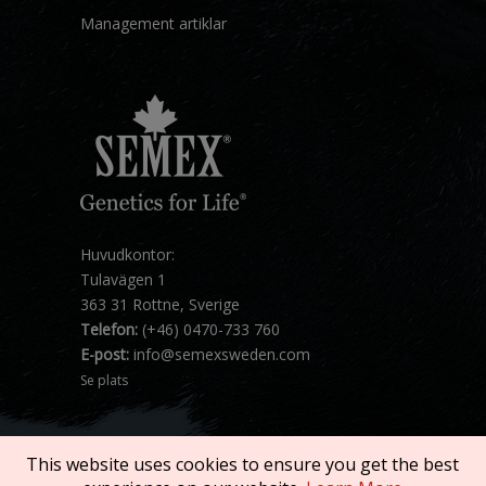
Management artiklar
Huvudkontor:
Tulavägen 1
363 31 Rottne, Sverige
Telefon:
(+46) 0470-733 760
E-post:
info@semexsweden.com
Se plats
This website uses cookies to ensure you get the best