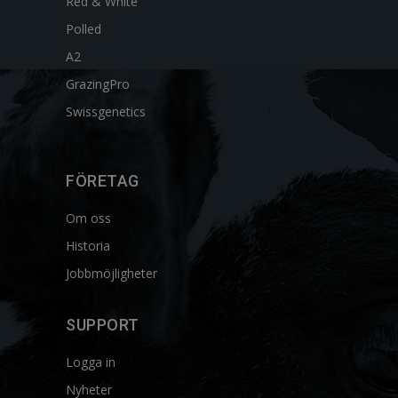
Red & White
Polled
A2
GrazingPro
Swissgenetics
FÖRETAG
Om oss
Historia
Jobbmöjligheter
SUPPORT
Logga in
Nyheter