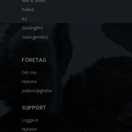
Red & White
Polled
A2
GrazingPro
Swissgenetics
FÖRETAG
Om oss
Historia
Jobbmöjligheter
SUPPORT
Logga in
Nyheter