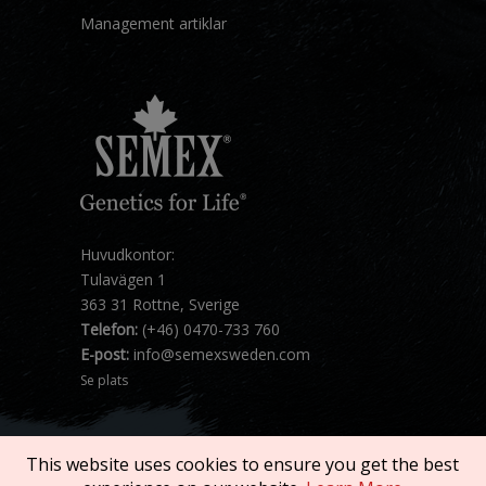
Management artiklar
Huvudkontor:
Tulavägen 1
363 31 Rottne, Sverige
Telefon:
(+46) 0470-733 760
E-post:
info@semexsweden.com
Se plats
This website uses cookies to ensure you get the best