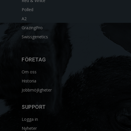
Red & White
Polled
A2
GrazingPro
Swissgenetics
FÖRETAG
Om oss
Historia
Jobbmöjligheter
SUPPORT
Logga in
Nyheter