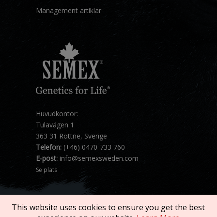
Management artiklar
Huvudkontor:
Tulavägen 1
363 31 Rottne, Sverige
Telefon:
(+46) 0470-733 760
E-post:
info@semexsweden.com
Se plats
This website uses cookies to ensure you get the best