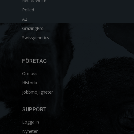
Red & White
Polled
A2
GrazingPro
Swissgenetics
FÖRETAG
Om oss
Historia
Jobbmöjligheter
SUPPORT
Logga in
Nyheter