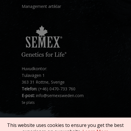
Management artiklar
Huvudkontor:
Tulavägen 1
363 31 Rottne, Sverige
Telefon:
(+46) 0470-733 760
E-post:
info@semexsweden.com
Se plats
This website uses cookies to ensure you get the best