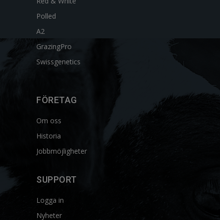
Red & White
Polled
A2
GrazingPro
Swissgenetics
FÖRETAG
Om oss
Historia
Jobbmöjligheter
SUPPORT
Logga in
Nyheter