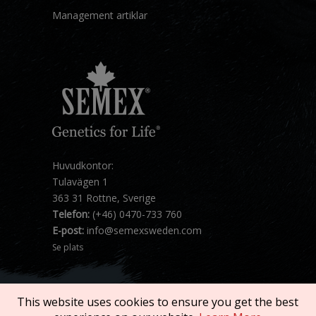
Management artiklar
Huvudkontor:
Tulavägen 1
363 31 Rottne, Sverige
Telefon:
(+46) 0470-733 760
E-post:
info@semexsweden.com
Se plats
This website uses cookies to ensure you get the best