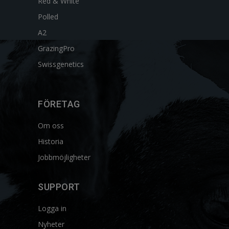
Red & White
Polled
A2
GrazingPro
Swissgenetics
FÖRETAG
Om oss
Historia
Jobbmöjligheter
SUPPORT
Logga in
Nyheter