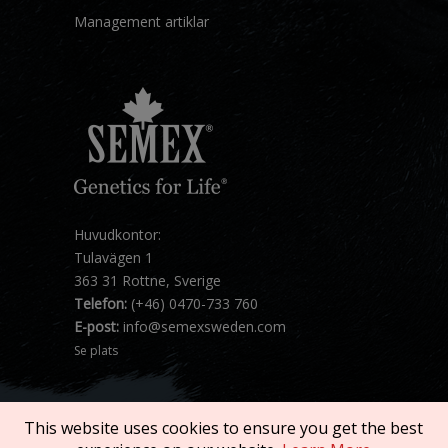
Management artiklar
Huvudkontor:
Tulavägen 1
363 31 Rottne, Sverige
Telefon:
(+46) 0470-733 760
E-post:
info@semexsweden.com
Se plats
This website uses cookies to ensure you get the best