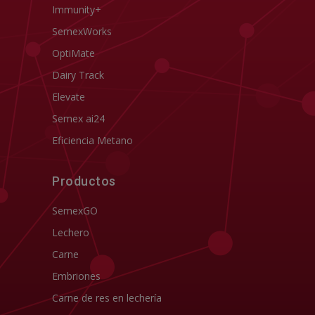
Immunity+
SemexWorks
OptiMate
Dairy Track
Elevate
Semex ai24
Eficiencia Metano
Productos
SemexGO
Lechero
Carne
Embriones
Carne de res en lechería