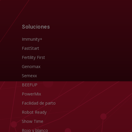
Soluciones
Immunity+
FastStart
Fertility First
Genomax
Semexx
BEEFUP
PowerMix
Facilidad de parto
Robot Ready
Show Time
Rojo y blanco