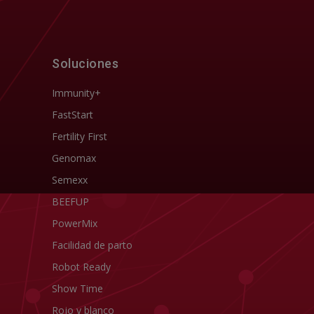
Soluciones
Immunity+
FastStart
Fertility First
Genomax
Semexx
BEEFUP
PowerMix
Facilidad de parto
Robot Ready
Show Time
Rojo y blanco