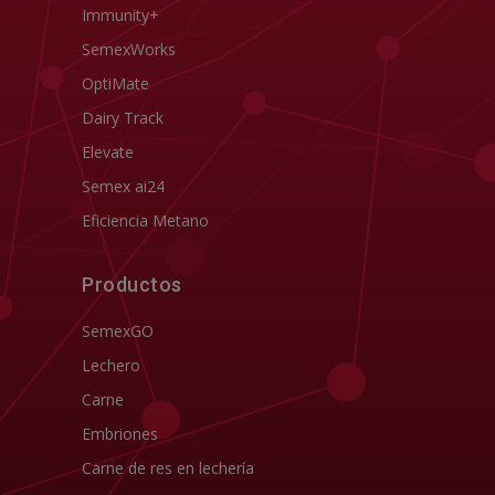
Immunity+
SemexWorks
OptiMate
Dairy Track
Elevate
Semex ai24
Eficiencia Metano
Productos
SemexGO
Lechero
Carne
Embriones
Carne de res en lechería