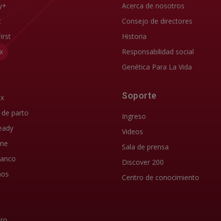
y+
Acerca de nosotros
t
Consejo de directores
First
Historia
x
Responsabilidad social
Genética Para La Vida
Soporte
ix
d de parto
Ingreso
eady
Videos
me
Sala de prensa
lanco
Discover 200
nos
Centro de conocimiento
Pro