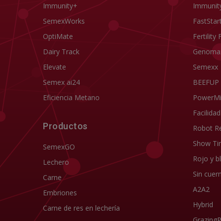
Immunity+
Immunit
SemexWorks
FastStar
OptiMate
Fertility 
Dairy Track
Genoma
Elevate
Semexx
Semex ai24
BEEFUP
Eficiencia Metano
PowerM
Facilida
Productos
Robot R
Show Ti
SemexGO
Rojo y b
Lechero
Sin cuer
Carne
A2A2
Embriones
Hybrid
Carne de res en lechería
Grazing