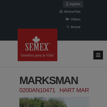
Ingreso
Idioma/País
Videos
Buscar