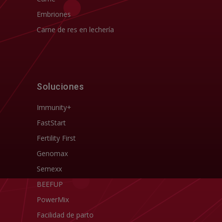
Embriones
Carne de res en lechería
Soluciones
Immunity+
FastStart
Fertility First
Genomax
Semexx
BEEFUP
PowerMix
Facilidad de parto