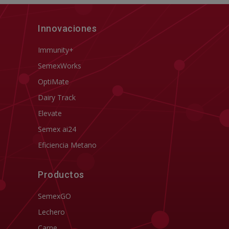
Innovaciones
Immunity+
SemexWorks
OptiMate
Dairy Track
Elevate
Semex ai24
Eficiencia Metano
Productos
SemexGO
Lechero
Carne