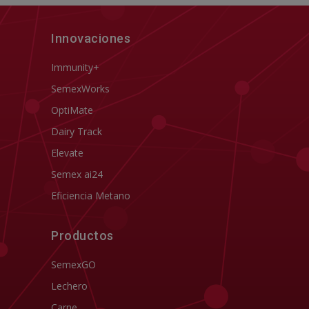
Innovaciones
Immunity+
SemexWorks
OptiMate
Dairy Track
Elevate
Semex ai24
Eficiencia Metano
Productos
SemexGO
Lechero
Carne