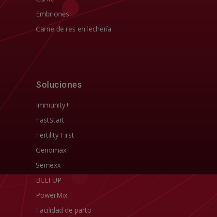
Embriones
Carne de res en lechería
Soluciones
Immunity+
FastStart
Fertility First
Genomax
Semexx
BEEFUP
PowerMix
Facilidad de parto