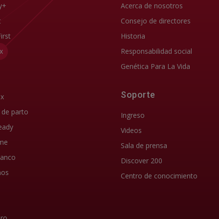
y+
Acerca de nosotros
t
Consejo de directores
First
Historia
x
Responsabilidad social
Genética Para La Vida
Soporte
ix
d de parto
Ingreso
eady
Videos
me
Sala de prensa
lanco
Discover 200
nos
Centro de conocimiento
Pro