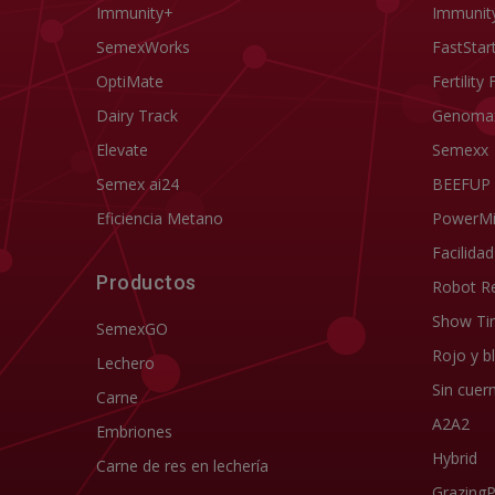
Immunity+
Immunit
SemexWorks
FastStar
OptiMate
Fertility 
Dairy Track
Genoma
Elevate
Semexx
Semex ai24
BEEFUP
Eficiencia Metano
PowerM
Facilida
Productos
Robot R
Show Ti
SemexGO
Rojo y b
Lechero
Sin cuer
Carne
A2A2
Embriones
Hybrid
Carne de res en lechería
Grazing