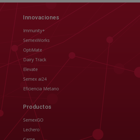
Innovaciones
Immunity+
SemexWorks
OptiMate
Dairy Track
Elevate
Semex ai24
Eficiencia Metano
Productos
SemexGO
Lechero
Carne