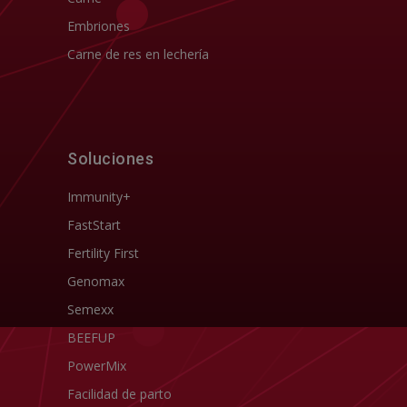
Embriones
Carne de res en lechería
Soluciones
Immunity+
FastStart
Fertility First
Genomax
Semexx
BEEFUP
PowerMix
Facilidad de parto