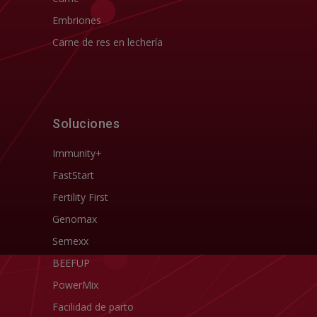
Embriones
Carne de res en lechería
Soluciones
Immunity+
FastStart
Fertility First
Genomax
Semexx
BEEFUP
PowerMix
Facilidad de parto