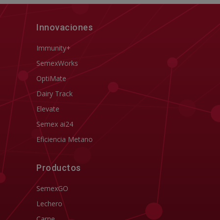
Innovaciones
Immunity+
SemexWorks
OptiMate
Dairy Track
Elevate
Semex ai24
Eficiencia Metano
Productos
SemexGO
Lechero
Carne