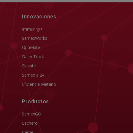
Innovaciones
Immunity+
SemexWorks
OptiMate
Dairy Track
Elevate
Semex ai24
Eficiencia Metano
Productos
SemexGO
Lechero
Carne