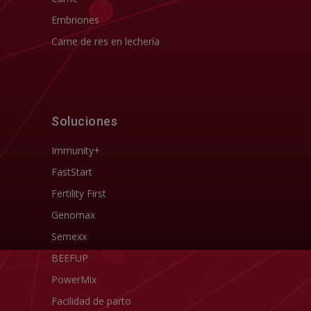
Embriones
Carne de res en lechería
Soluciones
Immunity+
FastStart
Fertility First
Genomax
Semexx
BEEFUP
PowerMix
Facilidad de parto