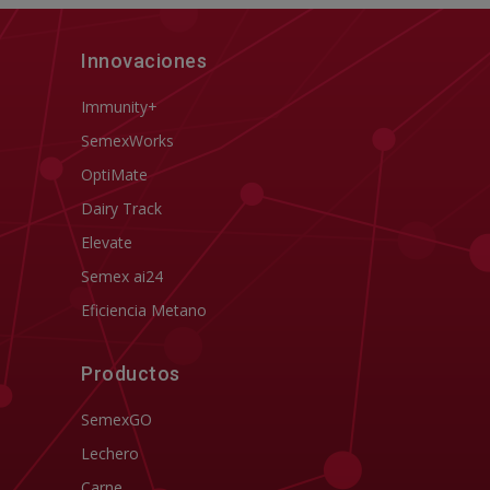
Innovaciones
Immunity+
SemexWorks
OptiMate
Dairy Track
Elevate
Semex ai24
Eficiencia Metano
Productos
SemexGO
Lechero
Carne