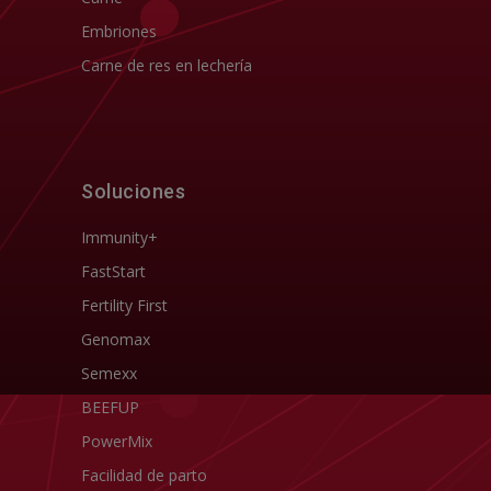
Embriones
Carne de res en lechería
Soluciones
Immunity+
FastStart
Fertility First
Genomax
Semexx
BEEFUP
PowerMix
Facilidad de parto