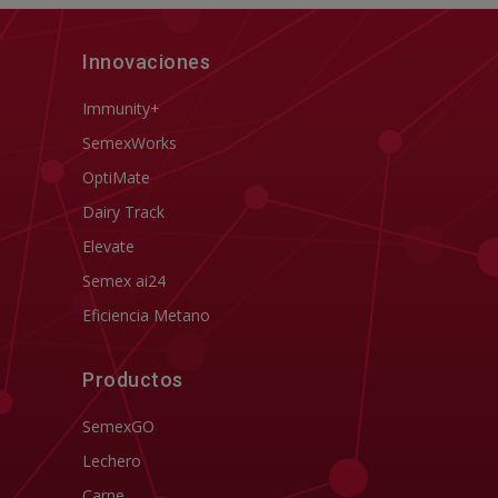
Innovaciones
Immunity+
SemexWorks
OptiMate
Dairy Track
Elevate
Semex ai24
Eficiencia Metano
Productos
SemexGO
Lechero
Carne