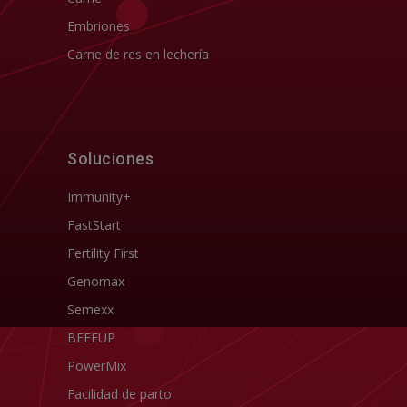
Embriones
Carne de res en lechería
Soluciones
Immunity+
FastStart
Fertility First
Genomax
Semexx
BEEFUP
PowerMix
Facilidad de parto