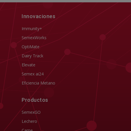
Innovaciones
Immunity+
SemexWorks
OptiMate
Dairy Track
Elevate
Semex ai24
Eficiencia Metano
Productos
SemexGO
Lechero
Carne