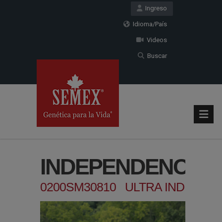
Ingreso
Idioma/País
Videos
Buscar