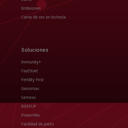
Embriones
Carne de res en lechería
Soluciones
Immunity+
FastStart
Fertility First
Genomax
Semexx
BEEFUP
PowerMix
Facilidad de parto