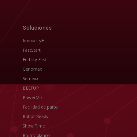
Soluciones
Immunity+
FastStart
Fertility First
Genomax
Semexx
BEEFUP
PowerMix
Facilidad de parto
Robot Ready
Show Time
Rojo y blanco