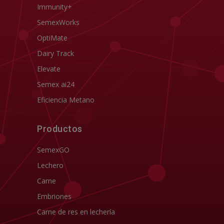
Immunity+
SemexWorks
OptiMate
Dairy Track
Elevate
Semex ai24
Eficiencia Metano
Productos
SemexGO
Lechero
Carne
Embriones
Carne de res en lechería