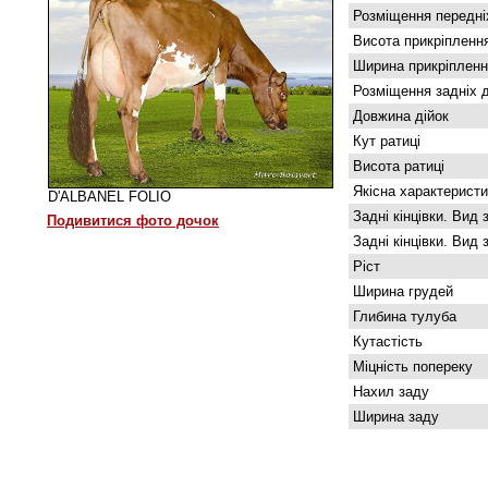
Розміщення передніх
Висота прикріпленн
Ширина прикріпленн
Розміщення задніх д
Довжина дійок
Кут ратиці
Висота ратиці
Якісна характеристи
D'ALBANEL FOLIO
Задні кінцівки. Вид 
Подивитися фото дочок
Задні кінцівки. Вид 
Ріст
Ширина грудей
Глибина тулуба
Кутастість
Міцність попереку
Нахил заду
Ширина заду