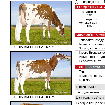
Дата народження: 11
ПРОДУКТИВНІСТЬ
Молоко кг
327
Швидкість
молоковіддачі
106
Серед
ЗДОРОВ`Я ТА РЕ
Тривалість продук
Індекс соматичних
DU BOIS BRULE DECAF KATY
Запліднювальна зд
Індекс Вгодованос
Резистентність до
Персистентність Ла
ТИП
159 Стад
46
Тип
Молочна система
Кінцівки
Глибина вимені
Текстура вимені
DU BOIS BRULE DECAF KATY
Центральна зв`язка
Переднє прикріплен