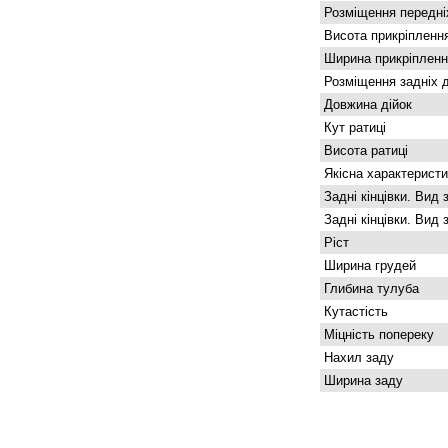
Розміщення передніх
Висота прикріпленн
Ширина прикріпленн
Розміщення задніх д
Довжина дійок
Кут ратиці
Висота ратиці
Якісна характеристи
Задні кінцівки. Вид 
Задні кінцівки. Вид 
Ріст
Ширина грудей
Глибина тулуба
Кутастість
Міцність попереку
Нахил заду
Ширина заду