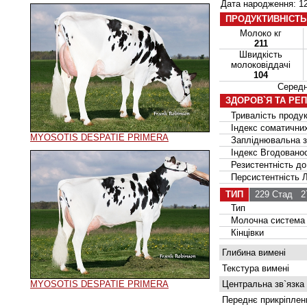
Дата народження: 12
ПРОДУКТИВНІСТЬ
Молоко кг
211
Швидкість
молоковіддачі
104
Серед
ЗДОРОВ`Я ТА РЕ
Тривалість продук
Індекс соматичних
MYOSOTIS DESPATIE PRIMERA
Запліднювальна зд
Індекс Вгодованос
Резистентність до
Персистентність Ла
ТИП
229 Стад
27
Тип
Молочна система
Кінцівки
Глибина вимені
Текстура вимені
MYOSOTIS DESPATIE PRIMERA
Центральна зв`язка
Переднє прикріплен