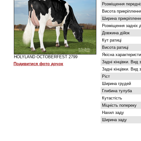
Розміщення передніх
Висота прикріпленн
Ширина прикріпленн
Розміщення задніх д
Довжина дійок
Кут ратиці
Висота ратиці
Якісна характеристи
HOLYLAND OCTOBERFEST 2799
Задні кінцівки. Вид 
Подивитися фото дочок
Задні кінцівки. Вид 
Ріст
Ширина грудей
Глибина тулуба
Кутастість
Міцність попереку
Нахил заду
Ширина заду