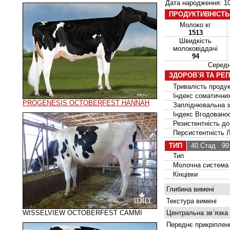
Дата народження: 10
ПРОДУКТИВНІСТЬ
Молоко кг
1513
Швидкість
молоковіддачі
94
Серед
ЗДОРОВ`Я ТА РЕ
Тривалість продук
Індекс соматичних
PROGENESIS OCTOBERFEST HANNAH
Запліднювальна зд
Індекс Вгодованос
Резистентність до
Персистентність Ла
ТИП
40 Стад
99 
Тип
Молочна система
Кінцівки
Глибина вимені
Текстура вимені
WISSELVIEW OCTOBERFEST CAMMI
Центральна зв`язка
Переднє прикріплен