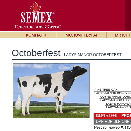
КОМПАНІЯ
МОЛОЧНІ БУГАЇ
М`ЯСНІ 
Octoberfest
LADYS-MANOR OCTOBERFEST
PINE-TREE OAK
LADYS-MANOR DORCY OD
COYNE-FARMS DOR
LADYS-MANOR AUDEN
LADYS-MANOR A
LADYS-MANOR OU
GLPI +2996 PRO$
DPF RDF BLF CNF 
Реєстр. номер #: H