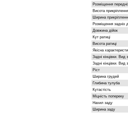
Розміщення передніх
Висота прикріпленн
Ширина прикріпленн
Розміщення задніх д
Довжина дійок
Кут ратиці
Висота ратиці
Якісна характеристи
Задні кінцівки. Вид 
Задні кінцівки. Вид 
Ріст
Ширина грудей
Глибина тулуба
Кутастість
Міцність попереку
Нахил заду
Ширина заду