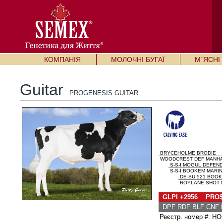
КОМПАНІЯ
МОЛОЧНІ БУГАЇ
М`ЯСНІ 
Guitar
PROGENESIS GUITAR
BRYCEHOLME BRODIE
WOODCREST DEF MANHA
S-S-I MOGUL DEFEN
S-S-I BOOKEM MARIN
DE-SU 521 BOO
ROYLANE SHOT M
GLPI +2956 PRO$
DPF RDF BLF CNF 
Реєстр. номер #: 