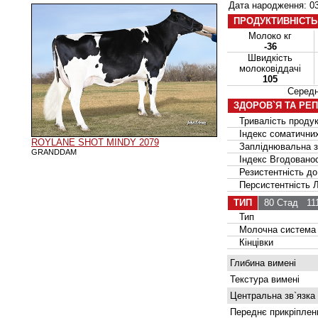
Дата народження: 03
ПРОДУКТИВНІСТЬ
Молоко кг
-36
Швидкість
молоковіддачі
105
Серед
ЗДОРОВ`Я ТА РЕ
Тривалість продук
Індекс соматичних
ROYLANE SHOT MINDY 2079
Запліднювальна зд
GRANDDAM
Індекс Вгодованос
Резистентність до
Персистентність Ла
ТИП
80 Стад
111
Тип
Молочна система
Кінцівки
Глибина вимені
Текстура вимені
Центральна зв`язка
Переднє прикріплен