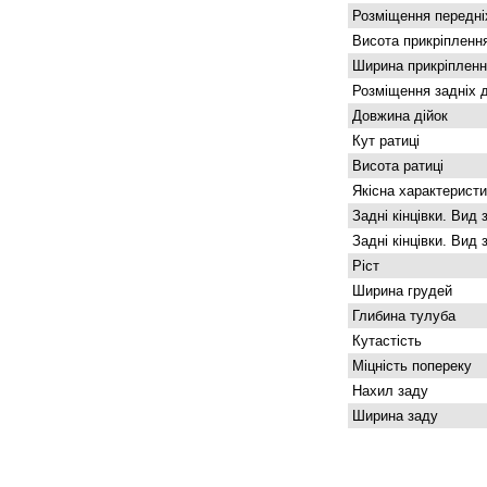
Розміщення передніх
Висота прикріпленн
Ширина прикріпленн
Розміщення задніх д
Довжина дійок
Кут ратиці
Висота ратиці
Якісна характеристи
Задні кінцівки. Вид 
Задні кінцівки. Вид 
Ріст
Ширина грудей
Глибина тулуба
Кутастість
Міцність попереку
Нахил заду
Ширина заду