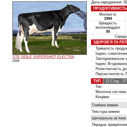
Дата народження: 09
ПРОДУКТИВНІСТЬ
Молоко кг
1994
Швидкість
молоковіддачі
95
Серед
ЗДОРОВ`Я ТА РЕ
Тривалість продук
Індекс соматичних
STE ODILE SUPERSHOT ELECTRA
Запліднювальна зд
DAM
Індекс Вгодованос
Резистентність до
Персистентність Ла
ТИП
12 Стад
27 
Тип
Молочна система
Кінцівки
Глибина вимені
Текстура вимені
Центральна зв`язка
Переднє прикріплен