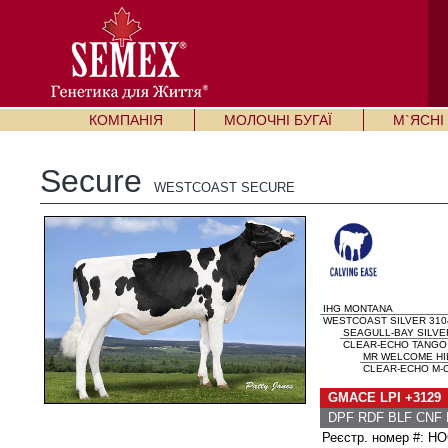
КОМПАНІЯ
МОЛОЧНІ БУГАЇ
М`ЯСНІ 
Secure
WESTCOAST SECURE
IHG MONTANA
WESTCOAST SILVER 3104
SEAGULL-BAY SILVE
CLEAR-ECHO TANGO 3
MR WELCOME HI
CLEAR-ECHO M-O-
GMACE LPI +3129
DPF RDF BLF CNF 
Реєстр. номер #: 