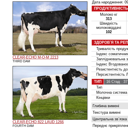
Дата народження: 09
ПРОДУКТИВНІСТЬ
Молоко кг
313
Швидкість
молоковіддачі
102
ЗДОРОВ`Я ТА РЕ
Тривалість продук
Індекс соматичних
CLEAR-ECHO M-O-M 2213
Запліднювальна зд
THIRD DAM
Індекс Вгодованос
Резистентність до
Персистентність Ла
ТИП
16 Стад
37 
Тип
Молочна система
Кінцівки
Глибина вимені
Текстура вимені
Центральна зв`язка
CLEAR-ECHO 822 LAUD 1266
Переднє прикріплен
FOURTH DAM