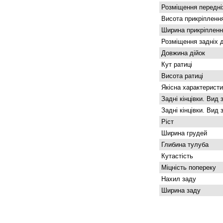
Розміщення передніх
Висота прикріпленн
Ширина прикріпленн
Розміщення задніх д
Довжина дійок
Кут ратиці
Висота ратиці
Якісна характеристи
Задні кінцівки. Вид 
Задні кінцівки. Вид 
Ріст
Ширина грудей
Глибина тулуба
Кутастість
Міцність попереку
Нахил заду
Ширина заду