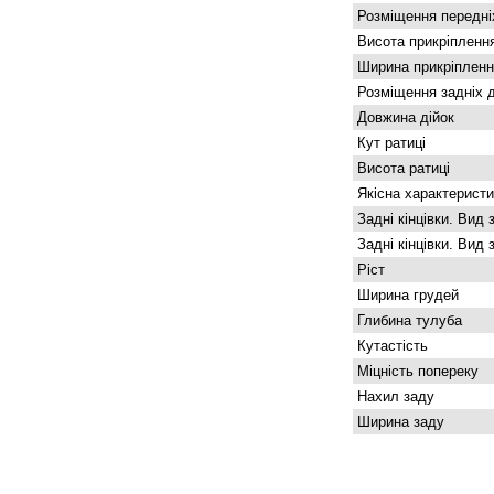
Розміщення передніх
Висота прикріпленн
Ширина прикріпленн
Розміщення задніх д
Довжина дійок
Кут ратиці
Висота ратиці
Якісна характеристи
Задні кінцівки. Вид 
Задні кінцівки. Вид 
Ріст
Ширина грудей
Глибина тулуба
Кутастість
Міцність попереку
Нахил заду
Ширина заду