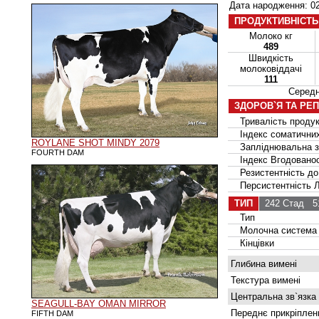
Дата народження: 02
ПРОДУКТИВНІСТЬ
Молоко кг
489
Швидкість
молоковіддачі
111
Серед
ЗДОРОВ`Я ТА РЕ
Тривалість продук
Індекс соматичних
ROYLANE SHOT MINDY 2079
Запліднювальна зд
FOURTH DAM
Індекс Вгодованос
Резистентність до
Персистентність Ла
ТИП
242 Стад
51
Тип
Молочна система
Кінцівки
Глибина вимені
Текстура вимені
Центральна зв`язка
SEAGULL-BAY OMAN MIRROR
Переднє прикріплен
FIFTH DAM