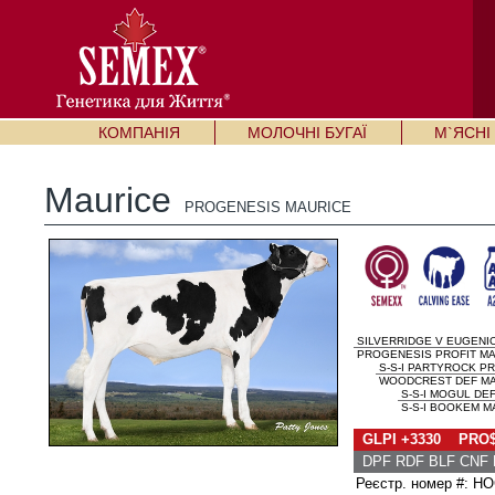
КОМПАНІЯ
МОЛОЧНІ БУГАЇ
М`ЯСНІ 
Maurice
PROGENESIS MAURICE
SILVERRIDGE V EUGENI
PROGENESIS PROFIT M
S-S-I PARTYROCK PR
WOODCREST DEF MA
S-S-I MOGUL DE
S-S-I BOOKEM MA
GLPI +3330 PRO$
DPF RDF BLF CNF
Реєстр. номер #: 