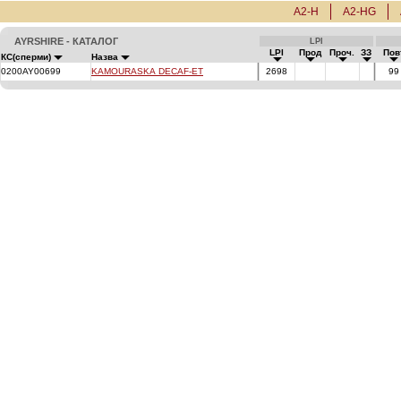
A2-H
A2-HG
AYRSHIRE - КАТАЛОГ
LPI
LPI
Прод
Проч.
ЗЗ
По
КС(сперми)
Назва
0200AY00699
KAMOURASKA DECAF-ET
2698
9