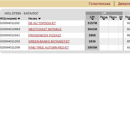
Голштинська
Джерсе
HOLSTEIN - КАТАЛОГ
LPI
LPI
Прод
Проч.
ЗЗ
По
КС(сперми)
Назва
0200HO11162
DE-SU TOPDOG-ET
3157M
9
0200HO10883
WESTCOAST NOTABLE
3041M
9
0200HO11041
PROGENESIS PIZZAZZ
2868
8
0200HO11203
GREEN-BANKS BOTANIST-ET
2836
8
0200HO11208
PINE-TREE AUTUMN-RED-ET
2803M
9