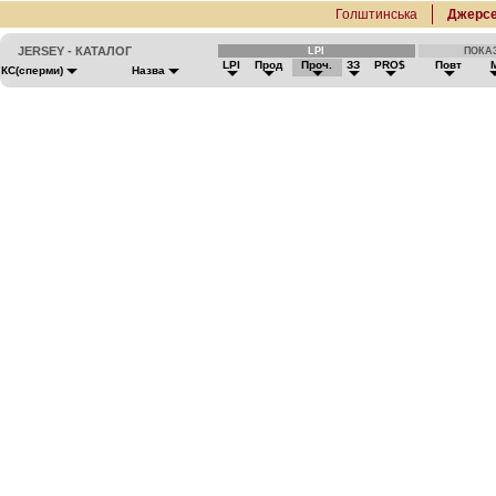
Голштинська
Джерсе
JERSEY - КАТАЛОГ
LPI
ПОКА
LPI
Прод
Проч.
ЗЗ
PRO$
Повт
КС(сперми)
Назва