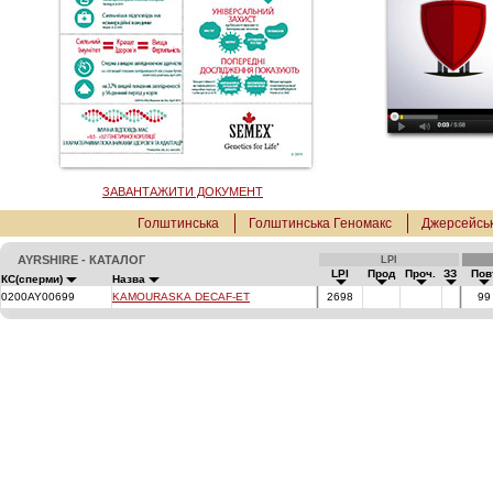
ЗАВАНТАЖИТИ ДОКУМЕНТ
Голштинська
Голштинська Геномакс
Джерсейсь
AYRSHIRE - КАТАЛОГ
LPI
LPI
Прод
Проч.
ЗЗ
По
КС(сперми)
Назва
0200AY00699
KAMOURASKA DECAF-ET
2698
9