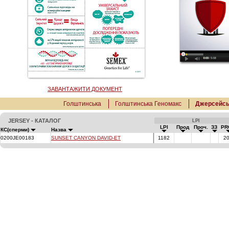
ЗАВАНТАЖИТИ ДОКУМЕНТ
Голштинська
Голштинська Геномакс
Джерсейсь
JERSEY - КАТАЛОГ
LPI
LPI
Прод
Проч.
ЗЗ
PR
КС(сперми)
Назва
0200JE00183
SUNSET CANYON DAVID-ET
1182
2