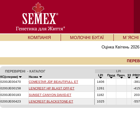
КОМПАНІЯ
МОЛОЧНІ БУГАЇ
М`ЯСНІ 
Оцінка Квітень 2026
ПЕРЕВ
ПЕРЕВІРЕНІ - КАТАЛОГ
LPI
LPI
Прод
Проч.
ЗЗ
PRO
КС(сперми)
Назва
0200JE00470
COMESTAR JDF BEAUTIFULL ET
1406
-38
0200JE00158
LENCREST HP BLAST OFF-ET
1261
-41
0200JE00183
SUNSET CANYON DAVID-ET
1182
20
0200JE00423
LENCREST BLACKSTONE-ET
1025
-55