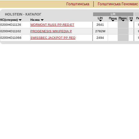
Голштинська
Голштинська Геномакс
HOLSTEIN - КАТАЛОГ
LPI
LPI
Прод
Проч.
ЗЗ
П
КС(сперми)
Назва
0200HO11126
WORMONT RUSS PP-RED-ET
2641
0200HO11102
PROGENESIS WIKIPEDIA P
2782M
0200HO11066
SWISSBEC JACKPOT PP RED
2494