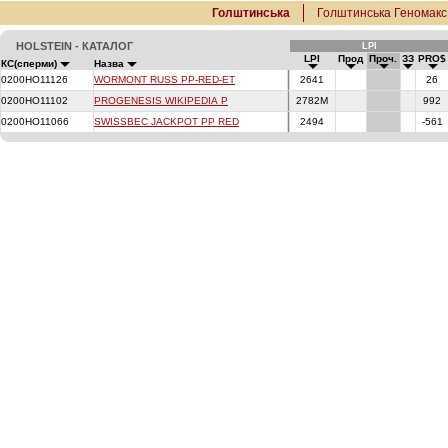
Голштинська
Голштинська Геномакс
HOLSTEIN - КАТАЛОГ
LPI
LPI
Прод
Проч.
ЗЗ
PRO$
КС(сперми)
Назва
0200HO11126
WORMONT RUSS PP-RED-ET
2641
26
0200HO11102
PROGENESIS WIKIPEDIA P
2782M
992
0200HO11066
SWISSBEC JACKPOT PP RED
2494
-561