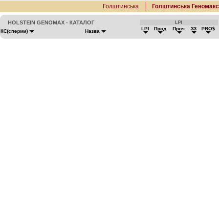
Голштинська
Голштинська Геномак
HOLSTEIN GENOMAX - КАТАЛОГ
LPI
LPI
Прод
Проч.
ЗЗ
PRO$
КС(сперми)
Назва