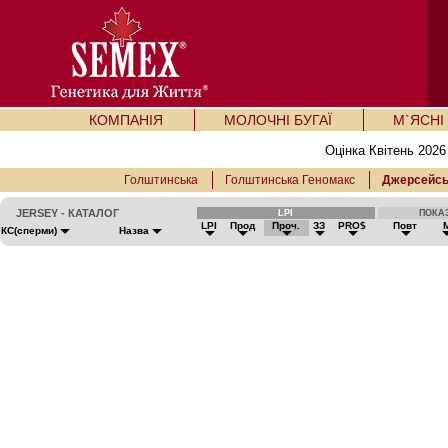
КОМПАНІЯ
МОЛОЧНІ БУГАЇ
М`ЯСНІ 
Оцінка Квітень 2026
Голштинська
Голштинська Геномакс
Джерсейсь
JERSEY - КАТАЛОГ
LPI
ПОКА
LPI
Прод
Проч.
ЗЗ
PRO$
Повт
КС(сперми)
Назва