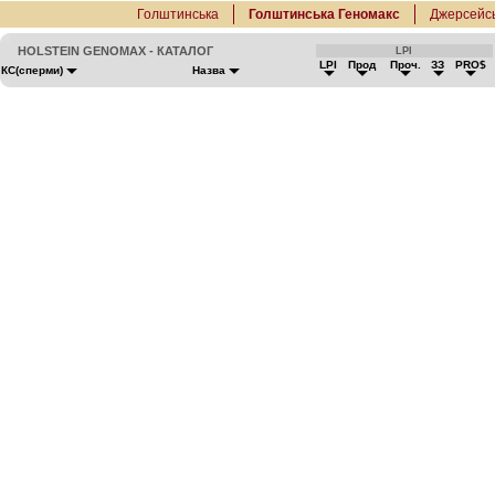
Голштинська
Голштинська Геномакс
Джерсейс
HOLSTEIN GENOMAX - КАТАЛОГ
LPI
LPI
Прод
Проч.
ЗЗ
PRO$
КС(сперми)
Назва