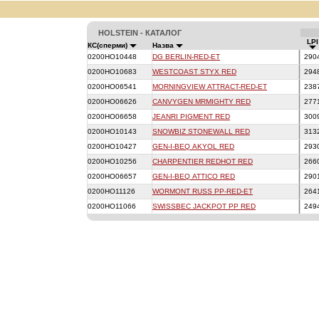
HOLSTEIN - КАТАЛОГ
LPI
КС(сперми)
Назва
0200HO10448
DG BERLIN-RED-ET
290
0200HO10683
WESTCOAST STYX RED
294
0200HO06541
MORNINGVIEW ATTRACT-RED-ET
238
0200HO06626
CANVYGEN MRMIGHTY RED
277
0200HO06658
JEANRI PIGMENT RED
300
0200HO10143
SNOWBIZ STONEWALL RED
313
0200HO10427
GEN-I-BEQ AKYOL RED
293
0200HO10256
CHARPENTIER REDHOT RED
266
0200HO06657
GEN-I-BEQ ATTICO RED
290
0200HO11126
WORMONT RUSS PP-RED-ET
264
0200HO11066
SWISSBEC JACKPOT PP RED
249