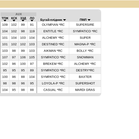
AUX
ТПЖ
КСК
ЗЗД
ЛО
Бугай-плідник
ПМЛ
109
102
99
91
OLYMPIAN *RC
SUPERSIRE
104
102
98
119
ENTITLE *RC
SYMPATICO *RC
101
104
103
104
ALCHEMY *RC
SUPER
101
102
102
103
DESTINED *RC
MAGNA-P *RC
103
98
99
103
AIKMAN *RC
BOLLY *RC
107
97
106
105
SYMPATICO *RC
SNOWMAN
102
96
100
97
BREKEM *RC
ALCHEMY *RC
95
95
95
89
SYMPATICO *RC
DESTRY*RC
100
96
88
104
SYMPATICO *RC
BAXTER
98
98
96
95
LOYOLA-P *RC
SUPERSHOT
104
95
98
88
CASUAL *RC
MARDI GRAS