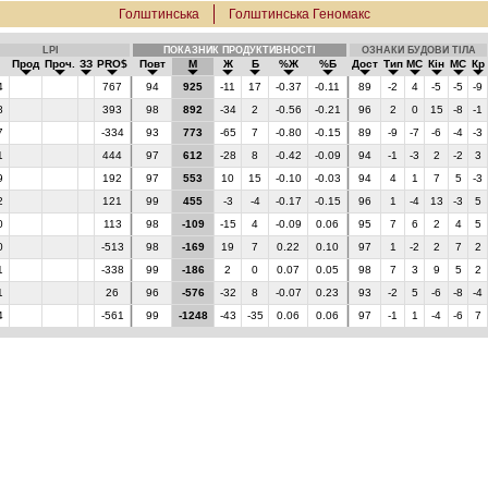
Голштинська
Голштинська Геномакс
LPI
ПОКАЗНИК ПРОДУКТИВНОСТІ
ОЗНАКИ БУДОВИ ТІЛА
Прод
Проч.
ЗЗ
PRO$
Повт
М
Ж
Б
%Ж
%Б
Дост
Тип
МС
Кін
МС
Кр
4
767
94
925
-11
17
-0.37
-0.11
89
-2
4
-5
-5
-9
8
393
98
892
-34
2
-0.56
-0.21
96
2
0
15
-8
-1
7
-334
93
773
-65
7
-0.80
-0.15
89
-9
-7
-6
-4
-3
1
444
97
612
-28
8
-0.42
-0.09
94
-1
-3
2
-2
3
9
192
97
553
10
15
-0.10
-0.03
94
4
1
7
5
-3
2
121
99
455
-3
-4
-0.17
-0.15
96
1
-4
13
-3
5
0
113
98
-109
-15
4
-0.09
0.06
95
7
6
2
4
5
0
-513
98
-169
19
7
0.22
0.10
97
1
-2
2
7
2
1
-338
99
-186
2
0
0.07
0.05
98
7
3
9
5
2
1
26
96
-576
-32
8
-0.07
0.23
93
-2
5
-6
-8
-4
4
-561
99
-1248
-43
-35
0.06
0.06
97
-1
1
-4
-6
7