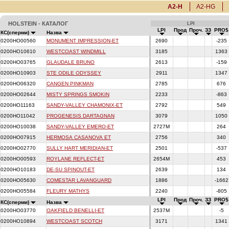
A2-H
A2-HG
HOLSTEIN - КАТАЛОГ
LPI
LPI
Прод
Проч.
ЗЗ
PRO$
КС(сперми)
Назва
0200HO00560
MONUMENT IMPRESSION-ET
2690
-235
0200HO10610
WESTCOAST WINDMILL
3185
136
0200HO03765
GLAUDALE BRUNO
2613
-159
0200HO10903
STE ODILE ODYSSEY
2911
134
0200HO06320
CANGEN PINKMAN
2785
676
0200HO02644
MISTY SPRINGS SMOKIN
2233
-863
0200HO11163
SANDY-VALLEY CHAMONIX-ET
2792
549
0200HO11042
PROGENESIS DARTAGNAN
3079
105
0200HO10038
SANDY-VALLEY EMERO-ET
2727M
264
0200HO07915
HERMOSA CASANOVA ET
2756
340
0200HO02770
SULLY HART MERIDIAN-ET
2501
-537
0200HO00593
ROYLANE REFLECT-ET
2654M
453
0200HO10183
DE-SU SPINOUT-ET
2639
134
0200HO05630
COMESTAR LAVANGUARD
1886
-166
0200HO05584
FLEURY MATHYS
2240
-805
LPI
Прод
Проч.
ЗЗ
PRO$
КС(сперми)
Назва
0200HO03770
OAKFIELD BENELLI-ET
2537M
-5
0200HO10894
WESTCOAST SCOTCH
3171
134