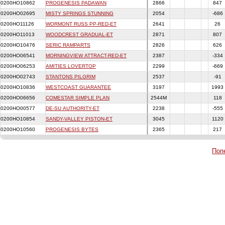
0200HO10862
PROGENESIS PADAWAN
2866
847
0200HO02695
MISTY SPRINGS STUNNING
2054
-686
0200HO11126
WORMONT RUSS PP-RED-ET
2641
26
0200HO11013
WOODCREST GRADUAL-ET
2871
807
0200HO10476
SERIC RAMPARTS
2826
626
0200HO06541
MORNINGVIEW ATTRACT-RED-ET
2387
-334
0200HO06253
AMITIES LOVERTOP
2299
-669
0200HO02743
STANTONS PILGRIM
2537
-91
0200HO10836
WESTCOAST GUARANTEE
3197
199
0200HO06656
COMESTAR SIMPLE PLAN
2544M
118
0200HO00577
DE-SU AUTHORITY-ET
2238
-555
0200HO10854
SANDY-VALLEY PISTON-ET
3045
1120
0200HO10560
PROGENESIS BYTES
2365
217
Поп