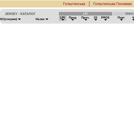
Голштинська
Голштинська Геномакс
JERSEY - КАТАЛОГ
LPI
ПОКА
LPI
Прод
Проч.
ЗЗ
PRO$
Повт
КС(сперми)
Назва