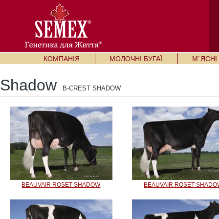
КОМПАНІЯ
МОЛОЧНІ БУГАЇ
М`ЯСНІ 
Shadow
B-CREST SHADOW
BEAUVAIR ROSET SHADOW
BEAUVAIR ROSET SHADO