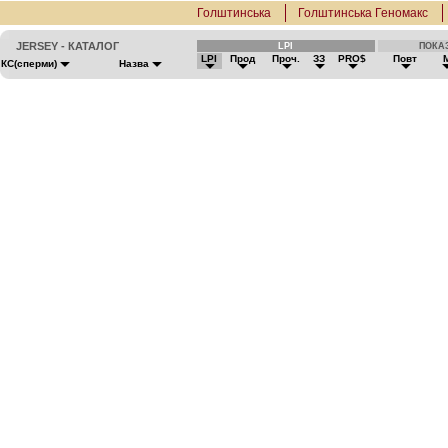
Голштинська
Голштинська Геномакс
JERSEY - КАТАЛОГ
LPI
ПОКА
LPI
Прод
Проч.
ЗЗ
PRO$
Повт
КС(сперми)
Назва